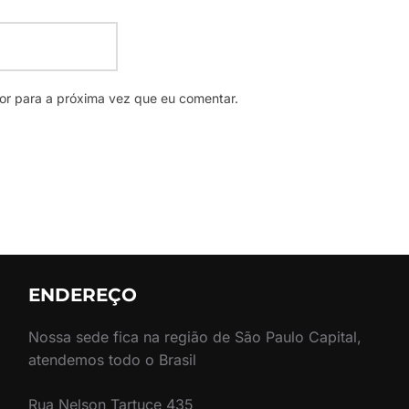
r para a próxima vez que eu comentar.
ENDEREÇO
Nossa sede fica na região de São Paulo Capital,
atendemos todo o Brasil
Rua Nelson Tartuce 435