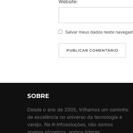
Website:
Salvar meus dados neste navegado
SOBRE
Desde o ano de 2005, trilhamos um caminho
de excelência no universo da tecnologia e
varejo. Na K-Infosoluções, não somos
apenas pioneiros, somos líderes