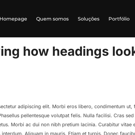
Homepage
Quem somos
Soluções
Portfólio
ing how headings look
ctetur adipiscing elit. Morbi eros libero, condimentum ut, fa
hasellus pellentesque volutpat felis. Nulla facilisi. Cras se
s. Morbi ac dui non nibh pretium lacinia. Curabitur vitae elit
is interdum. Aliquam in mauris. Etiam et turpis. Donec faucib