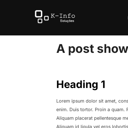
Pular
para
o
conteúdo
A post show
Heading 1
Lorem ipsum dolor sit amet, conse
enim. Duis tortor. Proin a quam. P
Aliquam placerat pellentesque metu
Aliquam id ligula vel eros lobort