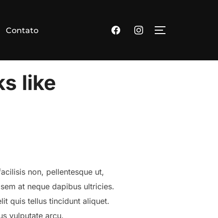
facebook
instagram
Contato
Alternar barr
s like
cilisis non, pellentesque ut,
d sem at neque dapibus ultricies.
 quis tellus tincidunt aliquet.
us vulputate arcu.