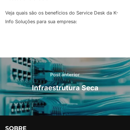
Veja quais são os benefícios do Service Desk da K-
Info Soluções para sua empresa:
Navegação
de
Post
Post anterior
anterior
Post
Infraestrutura Seca
SOBRE