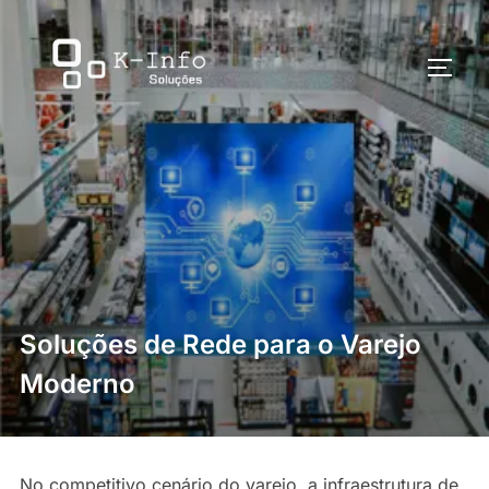
Pular
para
Alter
o
conteúdo
Soluções de Rede para o Varejo
Moderno
No competitivo cenário do varejo, a infraestrutura de