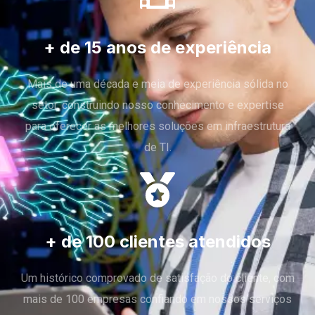
+ de 15 anos de experiência
Mais de uma década e meia de experiência sólida no
setor, construindo nosso conhecimento e expertise
para oferecer as melhores soluções em infraestrutura
de TI.
+ de 100 clientes atendidos
Um histórico comprovado de satisfação do cliente, com
mais de 100 empresas confiando em nossos serviços